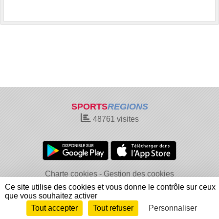
SPORTS
REGIONS
48761
visites
Charte cookies
Gestion des cookies
Informations légales
Signaler un contenu inapproprié
Ce site utilise des cookies et vous donne le contrôle sur ceux
que vous souhaitez activer
Tout accepter
Tout refuser
Personnaliser
Envie de participer ?
Connexion