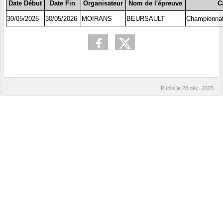
Date Début
Date Fin
Organisateur
Nom de l'épreuve
C
30/05/2026
30/05/2026
MOIRANS
BEURSAULT
Championnat 
Publié le
28 déc. 2025