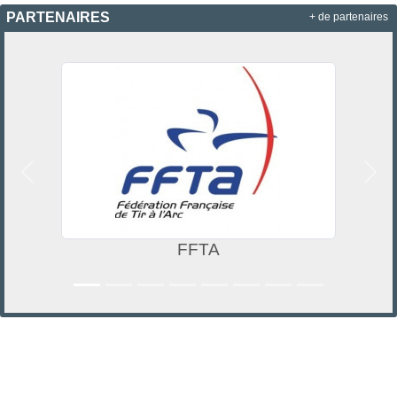
PARTENAIRES
+ de partenaires
Précedent
Suiv
FFTA