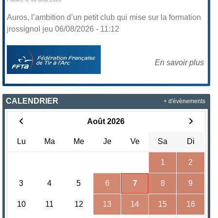
Auros, l’ambition d’un petit club qui mise sur la formation
jrossignol jeu 06/08/2026 - 11:12
En savoir plus
CALENDRIER
+ d'évènements
Août 2026
Lu
Ma
Me
Je
Ve
Sa
Di
1
2
3
4
5
6
7
8
9
10
11
12
13
14
15
16