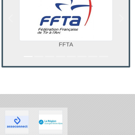
Précedent
Suivan
CDOS ISERE