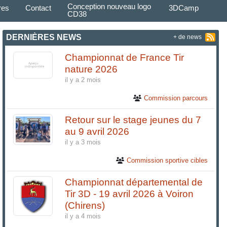
Conception nouveau logo
res
Contact
3DCamp
CD38
DERNIÈRES NEWS
+ de news
Championnat de France Tir
nature 2026
il y a 2 mois
Commission parcours
Retour sur le stage jeunes du 7
au 9 avril 2026
il y a 3 mois
Commission sportive cibles
Championnat départemental de
Tir 3D - 19 avril 2026 à Voiron
(Chirens)
il y a 4 mois