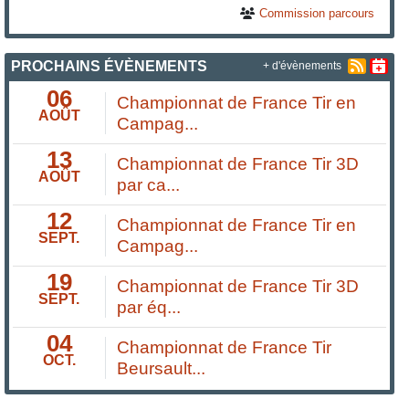
Commission parcours
PROCHAINS ÉVÈNEMENTS
+ d'évènements
06
Championnat de France Tir en
AOÛT
Campag...
13
Championnat de France Tir 3D
AOÛT
par ca...
12
Championnat de France Tir en
SEPT.
Campag...
19
Championnat de France Tir 3D
SEPT.
par éq...
04
Championnat de France Tir
OCT.
Beursault...