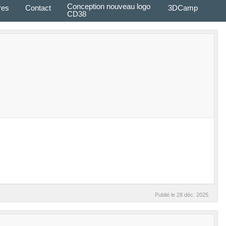
Conception nouveau logo
res
Contact
3DCamp
CD38
Publié le
28 déc. 2025