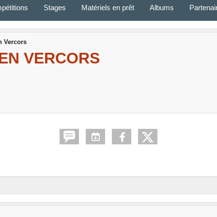
pétitions
Stages
Matériels en prêt
Albums
Partenai
n Vercors
 EN VERCORS