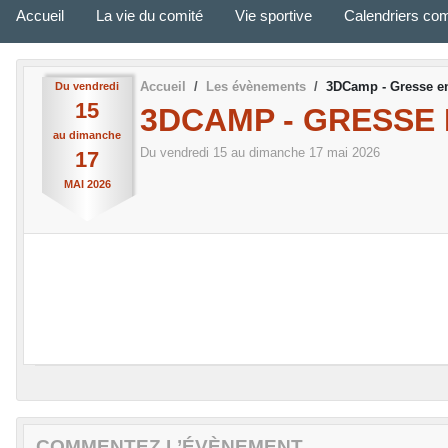
Accueil
La vie du comité
Vie sportive
Calendriers com
Accueil
Les évènements
3DCamp - Gresse e
Du
vendredi
15
3DCAMP - GRESSE
au
dimanche
Du
vendredi
15
au
dimanche
17
mai
2026
17
MAI
2026
COMMENTEZ L’ÉVÈNEMENT