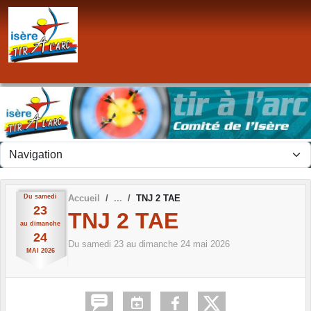
Panneau de gestion des cookies
Du
samedi
Accueil
TNJ 2 TAE
23
TNJ 2 TAE
au
dimanche
24
Du
samedi
23
au
dimanche
24
mai
2026
MAI
2026